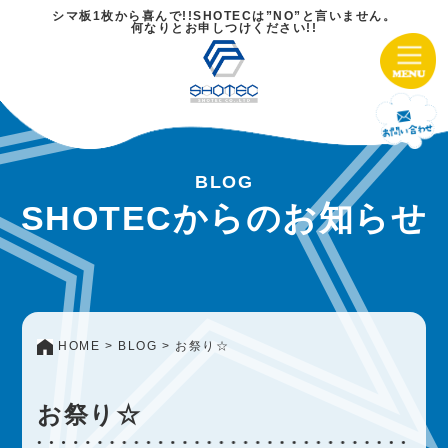
シマ板1枚から喜んで!!SHOTECは”NO”と言いません。
何なりとお申しつけください!!
BLOG
SHOTECからのお知らせ
HOME
BLOG
お祭り☆
お祭り☆